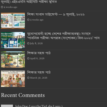
জুলাই) এইচএসসি আইসিটি পরীক্ষা স্থগিত
4 weeks ago
শিক্ষা সংবাদ ডাইজেস্ট — ৯ জুলাই, ২০২৬
4 weeks ago
যুগোপযোগী হচ্ছে দেশের পরীক্ষাব্যবস্থা: সংসদে
‘পাবলিক পরীক্ষা অপরাধ (সংশোধন) বিল-২০২৬’ পাস
July 8, 2026
শিক্ষার সহজ পাঠ
April 6, 2026
শিক্ষার সহজ পাঠ
March 30, 2026
Recent Comments
John Doe: Love the TieLabs Logo :)...