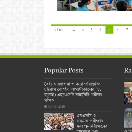
5
« First
...
«
3
4
6
7
Popular Posts
Ra
বৈরী আবহাওয়া ও বন্যা পরিস্থিতি:
চট্টগ্রাম বোর্ডের আগামীকালের (১১
জুলাই) এইচএসসি আইসিটি পরীক্ষা
স্থগিত
July 10, 2026
এসএসসি ও
সমমান পরীক্ষার
ফল পুনর্নিরীক্ষণের
আবেদন শুরু:
ও শিক