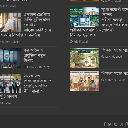
July 10, 2026
ust 15, 2025
যুগোপযোগী হচ্
একাদশ শ্রেণিতে
দেশের
ভর্তি: মুক্তিযোদ্ধা
পরীক্ষাব্যবস্থা:
কোটায়
সংসদে ‘পাবলিক
আবেদনকারীদের
পরীক্ষা অপরাধ (সংশোধন)
 জরুরি বিজ্ঞপ্তি ও করণীয়
বিল-২০২৬’ পাস
tember 1, 2025
July 8, 2026
কর আইন ও
শিক্ষার সহজ পা
প্রযুক্তির নতুন
April 6, 2026
দিগন্ত
October 16, 2025
শিক্ষার সহজ পা
২০২৫-২৬
March 30, 2026
শিক্ষাবর্ষে একাদশ
শ্রেণিতে ভর্তির
নীতিমালা ও
সূচি প্রকাশ
y 25, 2025