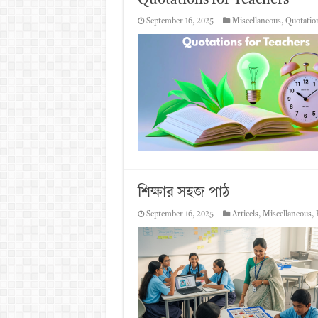
Quotations for Teachers
September 16, 2025
Miscellaneous
,
Quotation
শিক্ষার সহজ পাঠ
September 16, 2025
Articels
,
Miscellaneous
,