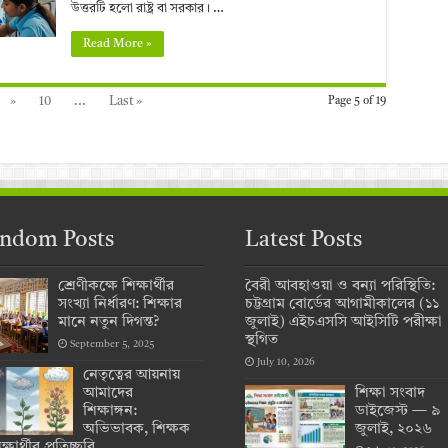
উত্তরটি হলো রাষ্ট্র বা সরকার। …
Read More »
»
10
...
Last »
Page 5 of 19
ndom Posts
Latest Posts
শ্রেণীকক্ষে শিক্ষার্থীর
বৈরী আবহাওয়া ও বন্যা পরিস্থিতি:
সংখ্যা নির্ধারণ: শিক্ষার
চট্টগ্রাম বোর্ডের আগামীকালের (১১
মানে নতুন দিগন্ত?
জুলাই) এইচএসসি আইসিটি পরীক্ষা
স্থগিত
September 5, 2025
July 10, 2026
নেতৃত্বের আয়নায়
আমাদের
শিক্ষা সংবাদ
শিক্ষাঙ্গন:
ডাইজেস্ট — ৯
অভিভাবক, শিক্ষক
জুলাই, ২০২৬
্ষার্থীর প্রতিচ্ছবি