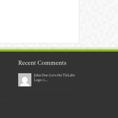
Recent Comments
John Doe: Love the TieLabs
Logo :)...