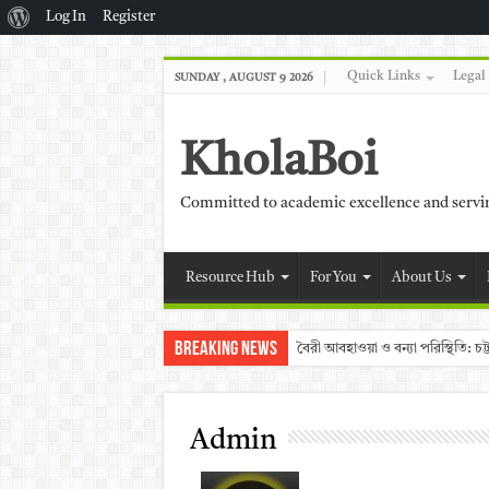
About
Log In
Register
WordPress
Quick Links
Legal
SUNDAY , AUGUST 9 2026
KholaBoi
Committed to academic excellence and serv
Resource Hub
For You
About Us
Breaking News
বৈরী আবহাওয়া ও বন্যা পরিস্থিতি: 
Admin