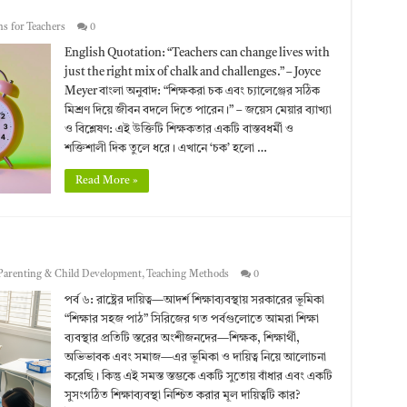
s for Teachers
0
English Quotation: “Teachers can change lives with
just the right mix of chalk and challenges.” – Joyce
Meyer বাংলা অনুবাদ: “শিক্ষকরা চক এবং চ্যালেঞ্জের সঠিক
মিশ্রণ দিয়ে জীবন বদলে দিতে পারেন।” – জয়েস মেয়ার ব্যাখ্যা
ও বিশ্লেষণ: এই উক্তিটি শিক্ষকতার একটি বাস্তবধর্মী ও
শক্তিশালী দিক তুলে ধরে। এখানে ‘চক’ হলো …
Read More »
Parenting & Child Development
,
Teaching Methods
0
পর্ব ৬: রাষ্ট্রের দায়িত্ব—আদর্শ শিক্ষাব্যবস্থায় সরকারের ভূমিকা
“শিক্ষার সহজ পাঠ” সিরিজের গত পর্বগুলোতে আমরা শিক্ষা
ব্যবস্থার প্রতিটি স্তরের অংশীজনদের—শিক্ষক, শিক্ষার্থী,
অভিভাবক এবং সমাজ—এর ভূমিকা ও দায়িত্ব নিয়ে আলোচনা
করেছি। কিন্তু এই সমস্ত স্তম্ভকে একটি সুতোয় বাঁধার এবং একটি
সুসংগঠিত শিক্ষাব্যবস্থা নিশ্চিত করার মূল দায়িত্বটি কার?