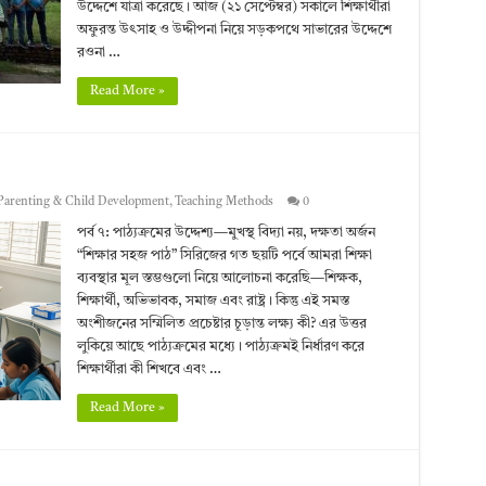
উদ্দেশে যাত্রা করেছে। আজ (২১ সেপ্টেম্বর) সকালে শিক্ষার্থীরা
অফুরন্ত উৎসাহ ও উদ্দীপনা নিয়ে সড়কপথে সাভারের উদ্দেশে
রওনা …
Read More »
Parenting & Child Development
,
Teaching Methods
0
পর্ব ৭: পাঠ্যক্রমের উদ্দেশ্য—মুখস্থ বিদ্যা নয়, দক্ষতা অর্জন
“শিক্ষার সহজ পাঠ” সিরিজের গত ছয়টি পর্বে আমরা শিক্ষা
ব্যবস্থার মূল স্তম্ভগুলো নিয়ে আলোচনা করেছি—শিক্ষক,
শিক্ষার্থী, অভিভাবক, সমাজ এবং রাষ্ট্র। কিন্তু এই সমস্ত
অংশীজনের সম্মিলিত প্রচেষ্টার চূড়ান্ত লক্ষ্য কী? এর উত্তর
লুকিয়ে আছে পাঠ্যক্রমের মধ্যে। পাঠ্যক্রমই নির্ধারণ করে
শিক্ষার্থীরা কী শিখবে এবং …
Read More »