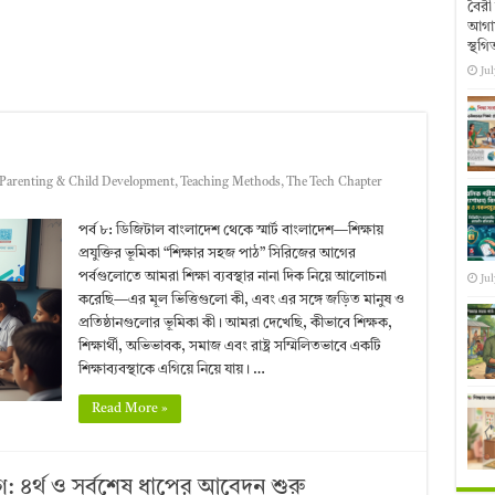
বৈরী 
আগাম
স্থগি
Jul
Parenting & Child Development
,
Teaching Methods
,
The Tech Chapter
পর্ব ৮: ডিজিটাল বাংলাদেশ থেকে স্মার্ট বাংলাদেশ—শিক্ষায়
প্রযুক্তির ভূমিকা “শিক্ষার সহজ পাঠ” সিরিজের আগের
পর্বগুলোতে আমরা শিক্ষা ব্যবস্থার নানা দিক নিয়ে আলোচনা
Jul
করেছি—এর মূল ভিত্তিগুলো কী, এবং এর সঙ্গে জড়িত মানুষ ও
প্রতিষ্ঠানগুলোর ভূমিকা কী। আমরা দেখেছি, কীভাবে শিক্ষক,
শিক্ষার্থী, অভিভাবক, সমাজ এবং রাষ্ট্র সম্মিলিতভাবে একটি
শিক্ষাব্যবস্থাকে এগিয়ে নিয়ে যায়। …
Read More »
গ: ৪র্থ ও সর্বশেষ ধাপের আবেদন শুরু