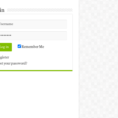
in
Remember Me
gister
st your password?