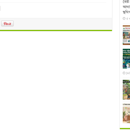
বৈরী 
আগাম
স্থগি
4 
Jul