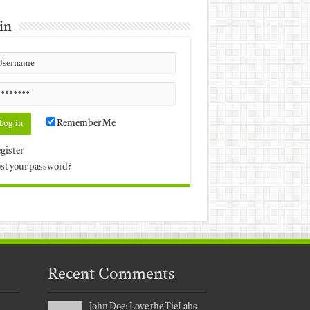
in
Remember Me
gister
st your password?
Recent Comments
John Doe: Love the TieLabs