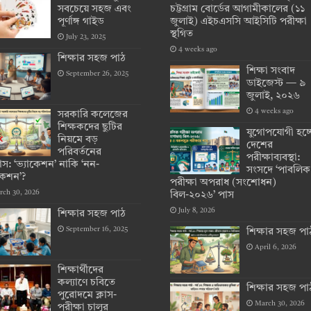
সবচেয়ে সহজ এবং
চট্টগ্রাম বোর্ডের আগামীকালের (১১
পূর্ণাঙ্গ গাইড
জুলাই) এইচএসসি আইসিটি পরীক্ষা
স্থগিত
July 23, 2025
4 weeks ago
শিক্ষার সহজ পাঠ
শিক্ষা সংবাদ
September 26, 2025
ডাইজেস্ট — ৯
জুলাই, ২০২৬
4 weeks ago
সরকারি কলেজের
শিক্ষকদের ছুটির
যুগোপযোগী হচ্
নিয়মে বড়
দেশের
পরিবর্তনের
পরীক্ষাব্যবস্থা:
: ‘ভ্যাকেশন’ নাকি ‘নন-
সংসদে ‘পাবলিক
কেশন’?
পরীক্ষা অপরাধ (সংশোধন)
rch 30, 2026
বিল-২০২৬’ পাস
July 8, 2026
শিক্ষার সহজ পাঠ
September 16, 2025
শিক্ষার সহজ পা
April 6, 2026
শিক্ষার্থীদের
কল্যাণে চবিতে
শিক্ষার সহজ পা
পুরোদমে ক্লাস-
March 30, 2026
পরীক্ষা চালুর