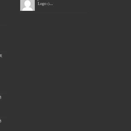
Logo :)...
ছে
ঠ
ঠ