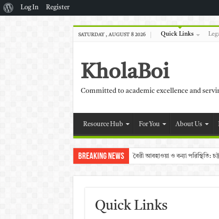
About
Log In
Register
WordPress
Quick Links
Leg
SATURDAY , AUGUST 8 2026
KholaBoi
Committed to academic excellence and serv
Resource Hub
For You
About Us
Breaking News
বৈরী আবহাওয়া ও বন্যা পরিস্থিতি: 
Quick Links