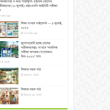
আবহাওয়া ও বন্যা পরিস্থিতি: চট্টগ্রাম বোর্ডের
ীকালের (১১ জুলাই) এইচএসসি আইসিটি পরীক্ষা
ত
weeks ago
শিক্ষা সংবাদ ডাইজেস্ট — ৯ জুলাই,
২০২৬
4 weeks ago
যুগোপযোগী হচ্ছে দেশের
পরীক্ষাব্যবস্থা: সংসদে ‘পাবলিক
পরীক্ষা অপরাধ (সংশোধন)
বিল-২০২৬’ পাস
y 8, 2026
শিক্ষার সহজ পাঠ
April 6, 2026
শিক্ষার সহজ পাঠ
March 30, 2026