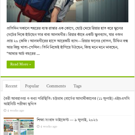
প্রতিদিন সকালে শহরের ব্যস্ত রাস্তার এক কোণে, ছোট্ট মেয়ে রিয়ার হাত ধরে স্কুলের
গেটের দিকে হাঁটছেন তার বাবা আলমগীর। রিয়ার কাঁধে একটি স্কুলব্যাগ, যার ওজন
প্রায় ২০ কেজি। আলমগীরের হাতে আরেকটি ব্যাগ—রিয়ার জলের বোতল, টিফিন বক্স
আর কিছু খাতা-পেন্সিল। তিনি নিজেই হাঁপিয়ে উঠছেন, কিন্তু মনে মনে ভাবছেন,
“আমার আট বছরের …
Read More »
Recent
Popular
Comments
Tags
বৈরী আবহাওয়া ও বন্যা পরিস্থিতি: চট্টগ্রাম বোর্ডের আগামীকালের (১১ জুলাই) এইচএসসি
আইসিটি পরীক্ষা স্থগিত
4 weeks ago
শিক্ষা সংবাদ ডাইজেস্ট — ৯ জুলাই, ২০২৬
4 weeks ago