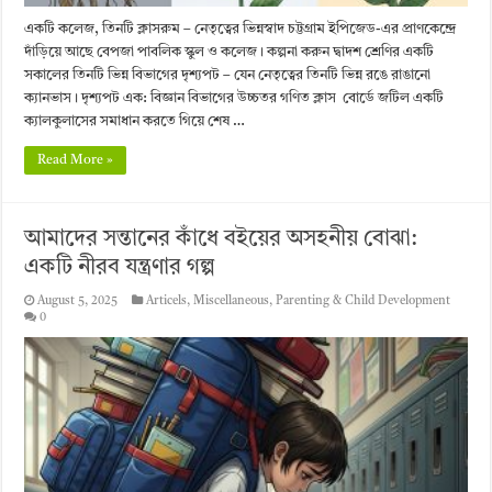
একটি কলেজ, তিনটি ক্লাসরুম – নেতৃত্বের ভিন্নস্বাদ চট্টগ্রাম ইপিজেড-এর প্রাণকেন্দ্রে
দাঁড়িয়ে আছে বেপজা পাবলিক স্কুল ও কলেজ। কল্পনা করুন দ্বাদশ শ্রেণির একটি
সকালের তিনটি ভিন্ন বিভাগের দৃশ্যপট – যেন নেতৃত্বের তিনটি ভিন্ন রঙে রাঙানো
ক্যানভাস। দৃশ্যপট এক: বিজ্ঞান বিভাগের উচ্চতর গণিত ক্লাস বোর্ডে জটিল একটি
ক্যালকুলাসের সমাধান করতে গিয়ে শেষ …
Read More »
আমাদের সন্তানের কাঁধে বইয়ের অসহনীয় বোঝা:
একটি নীরব যন্ত্রণার গল্প
August 5, 2025
Articels
,
Miscellaneous
,
Parenting & Child Development
0