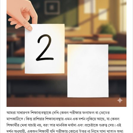
আমরা সাধারণত শিক্ষাব্যবস্থাকে দেখি কেবল পরীক্ষার ফলাফল বা গ্রেডের
মাপকাঠিতে। কিন্তু রাশিয়ার শিক্ষাব্যবস্থায় এমন এক দর্শন লুকিয়ে আছে, যা কেবল
শিক্ষার্থীর মেধা যাচাই নয়, বরং তার মানবিক মর্যাদা এবং প্রচেষ্টাকে গুরুত্ব দেয়। এই
দর্শন অনুযায়ী, একজন শিক্ষার্থী যদি পরীক্ষায় কোনো উত্তর না লিখে সাদা খাতাও জমা