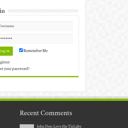
in
Remember Me
gister
st your password?
Recent Comments
John Doe: Love the TieLabs