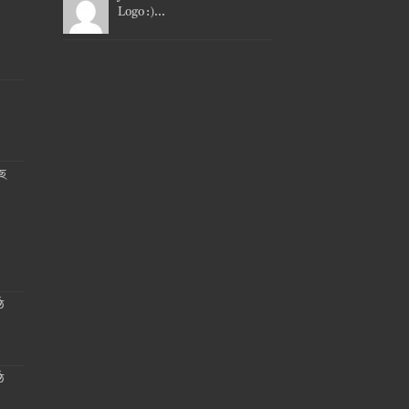
Logo :)...
ছে
ঠ
ঠ