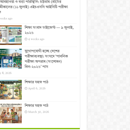
আবহাওয়া ও বন্যা পরিস্থিতি: চট্টগ্রাম বোর্ডের
ীকালের (১১ জুলাই) এইচএসসি আইসিটি পরীক্ষা
ত
weeks ago
শিক্ষা সংবাদ ডাইজেস্ট — ৯ জুলাই,
২০২৬
4 weeks ago
যুগোপযোগী হচ্ছে দেশের
পরীক্ষাব্যবস্থা: সংসদে ‘পাবলিক
পরীক্ষা অপরাধ (সংশোধন)
বিল-২০২৬’ পাস
y 8, 2026
শিক্ষার সহজ পাঠ
April 6, 2026
শিক্ষার সহজ পাঠ
March 30, 2026