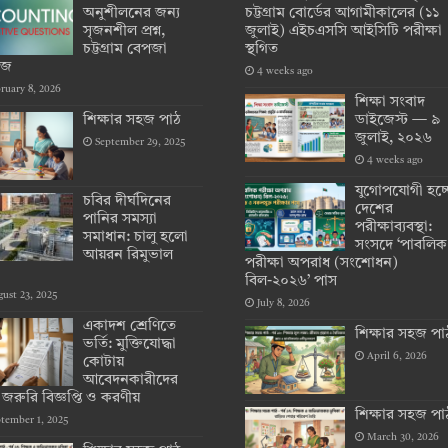
অনুশীলনের জন্য
চট্টগ্রাম বোর্ডের আগামীকালের (১১
সৃজনশীল প্রশ্ন,
জুলাই) এইচএসসি আইসিটি পরীক্ষা
চট্টগ্রাম বেপজা
স্থগিত
েজ
4 weeks ago
ruary 8, 2026
শিক্ষা সংবাদ
শিক্ষার সহজ পাঠ
ডাইজেস্ট — ৯
জুলাই, ২০২৬
September 29, 2025
4 weeks ago
যুগোপযোগী হচ্
চবির দীর্ঘদিনের
দেশের
পানির সমস্যা
পরীক্ষাব্যবস্থা:
সমাধান: চালু হলো
সংসদে ‘পাবলিক
আয়রন রিমুভাল
পরীক্ষা অপরাধ (সংশোধন)
বিল-২০২৬’ পাস
ust 23, 2025
July 8, 2026
একাদশ শ্রেণিতে
শিক্ষার সহজ পা
ভর্তি: মুক্তিযোদ্ধা
April 6, 2026
কোটায়
আবেদনকারীদের
 জরুরি বিজ্ঞপ্তি ও করণীয়
শিক্ষার সহজ পা
tember 1, 2025
March 30, 2026