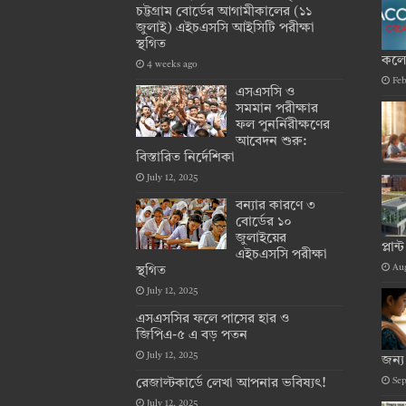
চট্টগ্রাম বোর্ডের আগামীকালের (১১
জুলাই) এইচএসসি আইসিটি পরীক্ষা
স্থগিত
কল
4 weeks ago
Feb
এসএসসি ও
সমমান পরীক্ষার
ফল পুনর্নিরীক্ষণের
আবেদন শুরু:
বিস্তারিত নির্দেশিকা
July 12, 2025
বন্যার কারণে ৩
বোর্ডের ১০
জুলাইয়ের
প্লান্ট
এইচএসসি পরীক্ষা
Aug
স্থগিত
July 12, 2025
এসএসসির ফলে পাসের হার ও
জিপিএ-৫ এ বড় পতন
July 12, 2025
জন্য
Sep
রেজাল্টকার্ডে লেখা আপনার ভবিষ্যৎ!
July 12, 2025