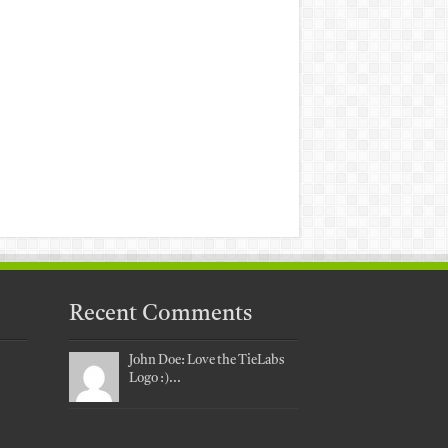
Recent Comments
John Doe: Love the TieLabs
Logo :)...