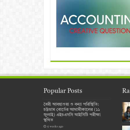
Popular Posts
Ra
বৈরী আবহাওয়া ও বন্যা পরিস্থিতি:
চট্টগ্রাম বোর্ডের আগামীকালের (১১
জুলাই) এইচএসসি আইসিটি পরীক্ষা
স্থগিত
4 weeks ago