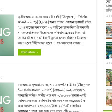
বৈরী 
আগাম
0
স্থগি
4 
তৃতীয় অধ্যায়: ব্যাংক সমন্বয় বিবরণী [Chapter 3 – Dhaka
Board – 2025] [Q-04] জনাব প্রবাল একজন ব্যবসায়ী। তাঁর
২০২৪ সালের জুন মাসের ৩০ তারিখে ব্যাংক বিবরণী অনুযায়ী
ব্যাংক জমাতিরিক্ত উত্তোলনের পরিমাণ ১১,৫০০ টাকা, যা
নগদান বই ও ব্যাংক বিবরণী তুলনা করে গরমিলের নিম্নোক্ত
কারণগুলো চিহ্নিত করা হলো: i. পাওনাদারের বরাবর …
Read More »
4 
0
৮ম অধ্যায়ঃ দৃশ্যমান ও অদৃশ্যমান সম্পত্তির হিসাব [Chapter
8 – Dhaka Board – 2022] [প্রশ্ন-০৬] ২০২০ সালের ১
জানুয়ারি তারিখে আবীর এন্ড সন্স ৩,২০,০০০ টাকায় একটি
মেশিন ক্রয় করে। মেশিনটির পরিবহন খরচ ৩০,০০০ টাকা
এবং সংস্থাপন বায় ৫০,০০০ টাকা। মেশিনটির কার্যকর
আয়ুষ্কাল ৫ বছর এবং উক্ত বছর শেষে এটি ২০,০০০ …