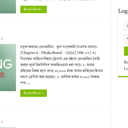
Read More »
Log
0
চতুর্থ অধ্যায়ঃ রেওয়ামিল ভুল সংশোধনী সংক্রান্ত সমস্যা:
[Chapter 4 – Dhaka Board – 2024] [প্রশ্ন-০৬] ৩১
ডিসেম্বর তারিখে শিহাব ট্রেডার্স-এর বইতে রেওয়ামিল তৈরি
Re
করার পূর্বে নিম্নলিখিত অশুদ্ধিগুলো ধরা পড়ে: ১. জনাব
Lo
রহিমের নিকট হতে প্রাপ্ত ১২,০০০ টাকা জনাব হাবিবের হিসাব
খাতে ক্রেডিট করা হয়েছে। ২. মালিক কর্তৃক ৫,০০০ টাকার
পণ্য …
Read More »
0