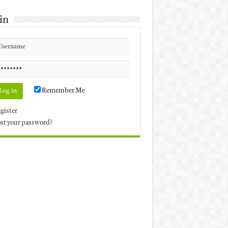
in
Remember Me
gister
st your password?