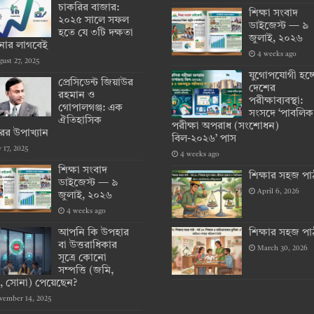
চাকরির বাজার:
শিক্ষা সংবাদ
২০২৫ সালে সফল
ডাইজেস্ট — ৯
হতে যে ৩টি দক্ষতা
জুলাই, ২০২৬
ার লাগবেই
4 weeks ago
ust 27, 2025
যুগোপযোগী হচ্
প্রেসিডেন্ট জিয়াউর
দেশের
রহমান ও
পরীক্ষাব্যবস্থা:
গোপালগঞ্জ: এক
সংসদে ‘পাবলিক
ঐতিহাসিক
পরীক্ষা অপরাধ (সংশোধন)
ের উপাখ্যান
বিল-২০২৬’ পাস
y 17, 2025
4 weeks ago
শিক্ষা সংবাদ
শিক্ষার সহজ পা
ডাইজেস্ট — ৯
April 6, 2026
জুলাই, ২০২৬
4 weeks ago
আপনি কি উপহার
শিক্ষার সহজ পা
বা উত্তরাধিকার
March 30, 2026
সূত্রে কোনো
সম্পত্তি (জমি,
যাট, সোনা) পেয়েছেন?
vember 14, 2025