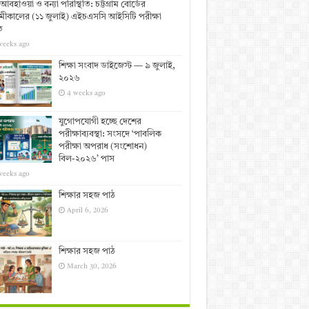
আবহাওয়া ও বন্যা পরিস্থিতি: চট্টগ্রাম বোর্ডের
ীকালের (১১ জুলাই) এইচএসসি আইসিটি পরীক্ষা
ত
weeks ago
শিক্ষা সংবাদ ডাইজেস্ট — ৯ জুলাই,
২০২৬
4 weeks ago
যুগোপযোগী হচ্ছে দেশের
পরীক্ষাব্যবস্থা: সংসদে ‘পাবলিক
পরীক্ষা অপরাধ (সংশোধন)
বিল-২০২৬’ পাস
weeks ago
শিক্ষার সহজ পাঠ
April 6, 2026
শিক্ষার সহজ পাঠ
March 30, 2026