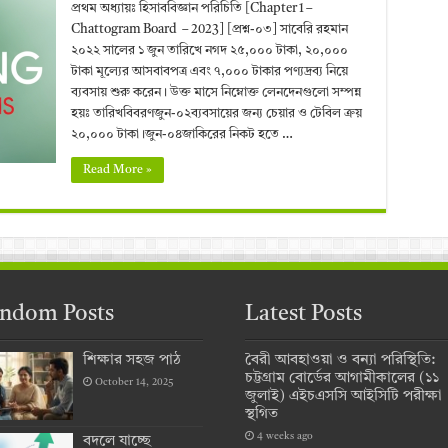
প্রথম অধ্যায়ঃ হিসাববিজ্ঞান পরিচিতি [Chapter 1 –
Chattogram Board – 2023] [প্রশ্ন-০৩] সাবেরি রহমান
২০২২ সালের ১ জুন তারিখে নগদ ২৫,০০০ টাকা, ২০,০০০
টাকা মূল্যের আসবাবপত্র এবং ৭,০০০ টাকার পণ্যদ্রব্য নিয়ে
ব্যবসায় শুরু করেন। উক্ত মাসে নিম্নোক্ত লেনদেনগুলো সম্পন্ন
হয়ঃ তারিখবিবরণজুন-০২ব্যবসায়ের জন্য চেয়ার ও টেবিল ক্রয়
২০,০০০ টাকা।জুন-০৪জাকিরের নিকট হতে …
Read More »
ndom Posts
Latest Posts
শিক্ষার সহজ পাঠ
বৈরী আবহাওয়া ও বন্যা পরিস্থিতি:
চট্টগ্রাম বোর্ডের আগামীকালের (১১
October 14, 2025
জুলাই) এইচএসসি আইসিটি পরীক্ষা
স্থগিত
4 weeks ago
বদলে যাচ্ছে