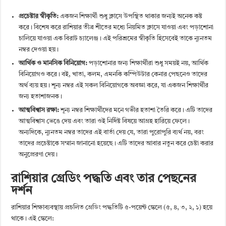
প্রচেষ্টার স্বীকৃতি:
একজন শিক্ষার্থী শুধু ক্লাসে উপস্থিত থাকার জন্যই অনেক কষ্ট
করে। বিশেষ করে রাশিয়ার তীব্র শীতের মধ্যে নিয়মিত ক্লাসে যাওয়া এবং পড়াশোনা
চালিয়ে যাওয়া এক বিরাট চ্যালেঞ্জ। এই পরিশ্রমের স্বীকৃতি হিসেবেই তাকে ন্যূনতম
নম্বর দেওয়া হয়।
আর্থিক ও মানসিক বিনিয়োগ:
পড়াশোনার জন্য শিক্ষার্থীরা শুধু সময়ই নয়, আর্থিক
বিনিয়োগও করে। বই, খাতা, কলম, এমনকি কম্পিউটার কেনার পেছনেও তাদের
অর্থ ব্যয় হয়। শূন্য নম্বর এই সকল বিনিয়োগকে অবজ্ঞা করে, যা একজন শিক্ষার্থীর
জন্য হতাশাজনক।
আত্মবিশ্বাস রক্ষা:
শূন্য নম্বর শিক্ষার্থীদের মনে গভীর হতাশা তৈরি করে। এটি তাদের
আত্মবিশ্বাস ভেঙে দেয় এবং তারা ওই নির্দিষ্ট বিষয়ে আগ্রহ হারিয়ে ফেলে।
অন্যদিকে, ন্যূনতম নম্বর তাদের এই বার্তা দেয় যে, তারা পুরোপুরি ব্যর্থ নয়, বরং
তাদের প্রচেষ্টাকে সম্মান জানানো হয়েছে। এটি তাদের আবার নতুন করে চেষ্টা করার
অনুপ্রেরণা দেয়।
রাশিয়ার গ্রেডিং পদ্ধতি এবং তার পেছনের
দর্শন
রাশিয়ার শিক্ষাব্যবস্থায় প্রচলিত গ্রেডিং পদ্ধতিটি ৫-পয়েন্ট স্কেলে (৫, ৪, ৩, ২, ১) হয়ে
থাকে। এই স্কেলে: