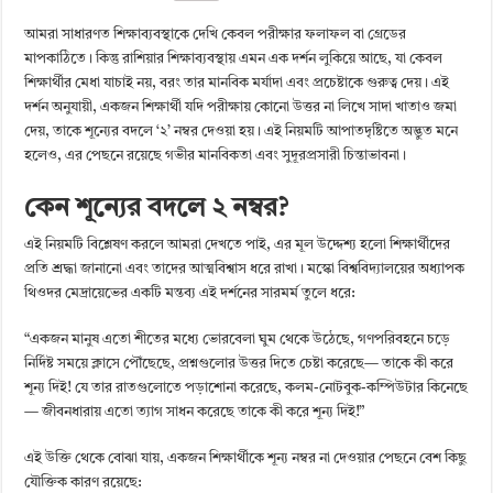
আমরা সাধারণত শিক্ষাব্যবস্থাকে দেখি কেবল পরীক্ষার ফলাফল বা গ্রেডের
মাপকাঠিতে। কিন্তু রাশিয়ার শিক্ষাব্যবস্থায় এমন এক দর্শন লুকিয়ে আছে, যা কেবল
শিক্ষার্থীর মেধা যাচাই নয়, বরং তার মানবিক মর্যাদা এবং প্রচেষ্টাকে গুরুত্ব দেয়। এই
দর্শন অনুযায়ী, একজন শিক্ষার্থী যদি পরীক্ষায় কোনো উত্তর না লিখে সাদা খাতাও জমা
দেয়, তাকে শূন্যের বদলে ‘২’ নম্বর দেওয়া হয়। এই নিয়মটি আপাতদৃষ্টিতে অদ্ভুত মনে
হলেও, এর পেছনে রয়েছে গভীর মানবিকতা এবং সুদূরপ্রসারী চিন্তাভাবনা।
কেন শূন্যের বদলে ২ নম্বর?
এই নিয়মটি বিশ্লেষণ করলে আমরা দেখতে পাই, এর মূল উদ্দেশ্য হলো শিক্ষার্থীদের
প্রতি শ্রদ্ধা জানানো এবং তাদের আত্মবিশ্বাস ধরে রাখা। মস্কো বিশ্ববিদ্যালয়ের অধ্যাপক
থিওদর মেদ্রায়েভের একটি মন্তব্য এই দর্শনের সারমর্ম তুলে ধরে:
“একজন মানুষ এতো শীতের মধ্যে ভোরবেলা ঘুম থেকে উঠেছে, গণপরিবহনে চড়ে
নির্দিষ্ট সময়ে ক্লাসে পৌঁছেছে, প্রশ্নগুলোর উত্তর দিতে চেষ্টা করেছে— তাকে কী করে
শূন্য দিই! যে তার রাতগুলোতে পড়াশোনা করেছে, কলম-নোটবুক-কম্পিউটার কিনেছে
— জীবনধারায় এতো ত্যাগ সাধন করেছে তাকে কী করে শূন্য দিই!”
এই উক্তি থেকে বোঝা যায়, একজন শিক্ষার্থীকে শূন্য নম্বর না দেওয়ার পেছনে বেশ কিছু
যৌক্তিক কারণ রয়েছে: