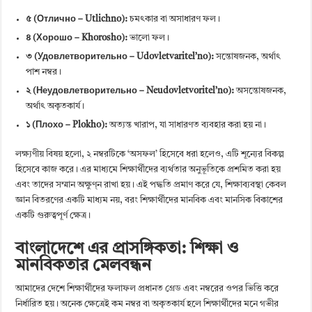
৫ (Отлично – Utlichno):
চমৎকার বা অসাধারণ ফল।
৪ (Хорошо – Khorosho):
ভালো ফল।
৩ (Удовлетворительно – Udovletvaritel’no):
সন্তোষজনক, অর্থাৎ
পাশ নম্বর।
২ (Неудовлетворительно – Neudovletvoritel’no):
অসন্তোষজনক,
অর্থাৎ অকৃতকার্য।
১ (Плохо – Plokho):
অত্যন্ত খারাপ, যা সাধারণত ব্যবহার করা হয় না।
লক্ষ্যণীয় বিষয় হলো, ২ নম্বরটিকে ‘অসফল’ হিসেবে ধরা হলেও, এটি শূন্যের বিকল্প
হিসেবে কাজ করে। এর মাধ্যমে শিক্ষার্থীদের ব্যর্থতার অনুভূতিকে প্রশমিত করা হয়
এবং তাদের সম্মান অক্ষুণ্ন রাখা হয়। এই পদ্ধতি প্রমাণ করে যে, শিক্ষাব্যবস্থা কেবল
জ্ঞান বিতরণের একটি মাধ্যম নয়, বরং শিক্ষার্থীদের মানবিক এবং মানসিক বিকাশের
একটি গুরুত্বপূর্ণ ক্ষেত্র।
বাংলাদেশে এর প্রাসঙ্গিকতা: শিক্ষা ও
মানবিকতার মেলবন্ধন
আমাদের দেশে শিক্ষার্থীদের ফলাফল প্রধানত গ্রেড এবং নম্বরের ওপর ভিত্তি করে
নির্ধারিত হয়। অনেক ক্ষেত্রেই কম নম্বর বা অকৃতকার্য হলে শিক্ষার্থীদের মনে গভীর