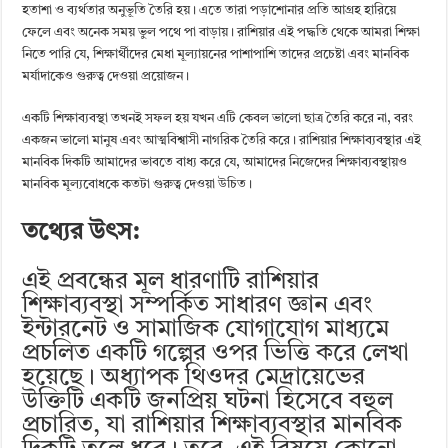
হতাশা ও ব্যর্থতার অনুভূতি তৈরি হয়। এতে তারা পড়াশোনার প্রতি আগ্রহ হারিয়ে
ফেলে এবং অনেক সময় ভুল পথে পা বাড়ায়। রাশিয়ার এই পদ্ধতি থেকে আমরা শিক্ষা
নিতে পারি যে, শিক্ষার্থীদের মেধা মূল্যায়নের পাশাপাশি তাদের প্রচেষ্টা এবং মানবিক
মর্যাদাকেও গুরুত্ব দেওয়া প্রয়োজন।
একটি শিক্ষাব্যবস্থা তখনই সফল হয় যখন এটি কেবল ভালো ছাত্র তৈরি করে না, বরং
একজন ভালো মানুষ এবং আত্মবিশ্বাসী নাগরিক তৈরি করে। রাশিয়ার শিক্ষাব্যবস্থার এই
মানবিক দিকটি আমাদের ভাবতে বাধ্য করে যে, আমাদের নিজেদের শিক্ষাব্যবস্থায়ও
মানবিক মূল্যবোধকে কতটা গুরুত্ব দেওয়া উচিত।
তথ্যের উৎস:
এই প্রবন্ধের মূল ধারণাটি রাশিয়ার
শিক্ষাব্যবস্থা সম্পর্কিত সাধারণ জ্ঞান এবং
ইন্টারনেট ও সামাজিক যোগাযোগ মাধ্যমে
প্রচলিত একটি গল্পের ওপর ভিত্তি করে লেখা
হয়েছে। অধ্যাপক থিওদর মেদ্রায়েভের
উক্তিটি একটি জনপ্রিয় ঘটনা হিসেবে বহুল
প্রচারিত, যা রাশিয়ার শিক্ষাব্যবস্থার মানবিক