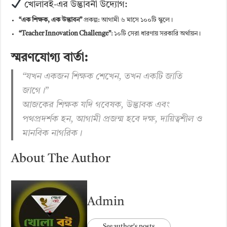
খোলাবই-এর উদ্ভাবনী উদ্যোগ:
“এক শিক্ষক, এক উদ্ভাবন”
প্রকল্প: আগামী ৬ মাসে ১০০টি স্কুলে।
“Teacher Innovation Challenge”
: ১০টি সেরা ধারণায় সরকারি অর্থায়ন।
স্মরণযোগ্য বার্তা:
“যখন একজন শিক্ষক শেখেন, তখন একটি জাতি
জাগে।”
আজকের শিক্ষক যদি গবেষক, উদ্ভাবক এবং
পথপ্রদর্শক হন, আগামী প্রজন্ম হবে দক্ষ, দায়িত্বশীল ও
মানবিক নাগরিক।
About The Author
Admin
See author's posts