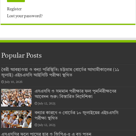
Register
Lost your password?
Popular Posts
বৈরী আবহাওয়া ও বন্যা পরিস্থিতি: চট্টগ্রাম বোর্ডের আগামীকালের (১১
জুলাই) এইচএসসি আইসিটি পরীক্ষা স্থগিত
July 10, 2026
এসএসসি ও সমমান পরীক্ষার ফল পুনর্নিরীক্ষণের
আবেদন শুরু: বিস্তারিত নির্দেশিকা
July 12, 2025
বন্যার কারণে ৩ বোর্ডের ১০ জুলাইয়ের এইচএসসি
পরীক্ষা স্থগিত
July 12, 2025
এসএসসির ফলে পাসের হার ও জিপিএ-৫ এ বড় পতন