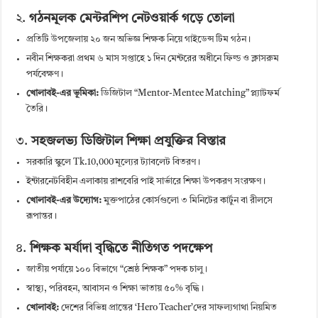
২.
গঠনমূলক মেন্টরশিপ নেটওয়ার্ক গড়ে তোলা
প্রতিটি উপজেলায় ২০ জন অভিজ্ঞ শিক্ষক নিয়ে গাইডেন্স টিম গঠন।
নবীন শিক্ষকরা প্রথম ৬ মাস সপ্তাহে ১ দিন মেন্টরের অধীনে ফিল্ড ও ক্লাসরুম
পর্যবেক্ষণ।
খোলাবই-এর ভূমিকা:
ডিজিটাল “Mentor-Mentee Matching” প্ল্যাটফর্ম
তৈরি।
৩.
সহজলভ্য ডিজিটাল শিক্ষা প্রযুক্তির বিস্তার
সরকারি স্কুলে Tk.10,000 মূল্যের ট্যাবলেট বিতরণ।
ইন্টারনেটবিহীন এলাকায় রাশবেরি পাই সার্ভারে শিক্ষা উপকরণ সংরক্ষণ।
খোলাবই-এর উদ্যোগ:
মুক্তপাঠের কোর্সগুলো ৩ মিনিটের কার্টুন বা রীলসে
রূপান্তর।
৪.
শিক্ষক মর্যাদা বৃদ্ধিতে নীতিগত পদক্ষেপ
জাতীয় পর্যায়ে ১০০ বিভাগে “শ্রেষ্ঠ শিক্ষক” পদক চালু।
স্বাস্থ্য, পরিবহন, আবাসন ও শিক্ষা ভাতায় ৫০% বৃদ্ধি।
খোলাবই:
দেশের বিভিন্ন প্রান্তের ‘Hero Teacher’দের সাফল্যগাথা নিয়মিত