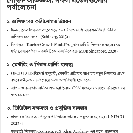
বৈশ্বিক অভিজ্ঞতা: সফল মডেলগুলোর
পর্যালোচনা
১.
প্রশিক্ষণের কাঠামোগত উন্নয়ন
ফিনল্যান্ডের শিক্ষকরা বছরে গড়ে ৫০ ঘণ্টারও বেশি অ্যাকশন-রিসার্চ ভিত্তিক
প্রশিক্ষণ গ্রহণ করেন (Sahlberg, 2015)।
সিঙ্গাপুরে “Teacher Growth Model” অনুসারে প্রতিটি শিক্ষককে বছরে ১০০
ঘণ্টা পেশাগত উন্নয়ন কর্মসূচিতে অংশ নিতে হয় (MOE Singapore, 2020)।
২.
মেন্টরিং ও পিয়ার-লার্নিং ব্যবস্থা
OECD TALIS রিপোর্ট অনুযায়ী, মেন্টরিং প্রক্রিয়ার আওতায় নতুন শিক্ষকরা প্রথম
বছরে গাইডেড লার্নিং পেয়ে ৯০% আত্মবিশ্বাসী হয়ে ওঠেন।
জাপান ও কানাডায় অভিজ্ঞ শিক্ষকরা ‘লেসন স্টাডি’ মডেলের মাধ্যমে নবীনদের দক্ষ
করে তোলেন।
৩.
ডিজিটাল সক্ষমতা ও প্রযুক্তির ব্যবহার
দক্ষিণ কোরিয়ার ৯৮% স্কুলে AI-ভিত্তিক ক্লাসরুম প্রযুক্তি ব্যবহার হয় (UNESCO,
2023)।
যুক্তরাষ্ট্রে শিক্ষকরা Coursera, edX, Khan Academy-এর মতো প্ল্যাটফর্মে