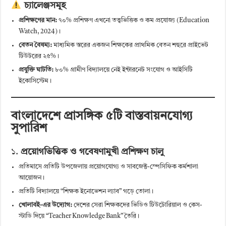
চ্যালেঞ্জসমূহ
প্রশিক্ষণের মান:
৭০% প্রশিক্ষণ এখনো তত্ত্বভিত্তিক ও কম প্রযোজ্য (Education
Watch, 2024)।
বেতন বৈষম্য:
মাধ্যমিক স্তরের একজন শিক্ষকের প্রাথমিক বেতন শহুরে প্রাইভেট
টিউটরের ২৫%।
প্রযুক্তি ঘাটতি:
৮০% গ্রামীণ বিদ্যালয়ে নেই ইন্টারনেট সংযোগ ও আইসিটি
ইকোসিস্টেম।
বাংলাদেশে প্রাসঙ্গিক ৫টি বাস্তবায়নযোগ্য
সুপারিশ
১.
প্রয়োগভিত্তিক ও গবেষণামুখী প্রশিক্ষণ চালু
প্রতিমাসে প্রতিটি উপজেলায় প্রয়োগযোগ্য ও সাবজেক্ট-স্পেসিফিক কর্মশালা
আয়োজন।
প্রতিটি বিদ্যালয়ে “শিক্ষক ইনোভেশন ল্যাব” গড়ে তোলা।
খোলাবই-এর উদ্যোগ:
দেশের সেরা শিক্ষকদের ভিডিও টিউটোরিয়াল ও কেস-
স্টাডি দিয়ে “Teacher Knowledge Bank” তৈরি।