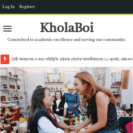
Log In
Register
KholaBoi
Committed to academic excellence and serving our community.
বৈরী আবহাওয়া ও বন্যা পরিস্থিতি: চট্টগ্রাম বোর্ডের আগামীকালের (১১ জুলাই) এইচএস