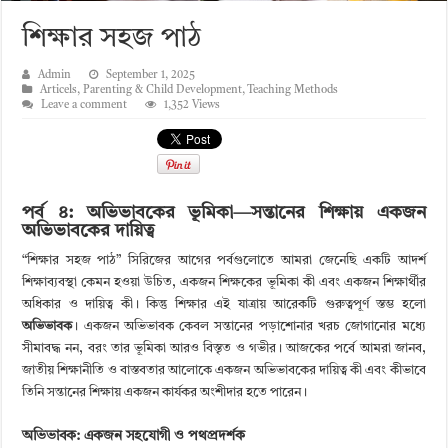
শিক্ষার সহজ পাঠ
Admin
September 1, 2025
Articels
,
Parenting & Child Development
,
Teaching Methods
Leave a comment
1,352 Views
পর্ব ৪: অভিভাবকের ভূমিকা—সন্তানের শিক্ষায় একজন
অভিভাবকের দায়িত্ব
“শিক্ষার সহজ পাঠ” সিরিজের আগের পর্বগুলোতে আমরা জেনেছি একটি আদর্শ
শিক্ষাব্যবস্থা কেমন হওয়া উচিত, একজন শিক্ষকের ভূমিকা কী এবং একজন শিক্ষার্থীর
অধিকার ও দায়িত্ব কী। কিন্তু শিক্ষার এই যাত্রায় আরেকটি গুরুত্বপূর্ণ স্তম্ভ হলো
অভিভাবক
। একজন অভিভাবক কেবল সন্তানের পড়াশোনার খরচ জোগানোর মধ্যে
সীমাবদ্ধ নন, বরং তার ভূমিকা আরও বিস্তৃত ও গভীর। আজকের পর্বে আমরা জানব,
জাতীয় শিক্ষানীতি ও বাস্তবতার আলোকে একজন অভিভাবকের দায়িত্ব কী এবং কীভাবে
তিনি সন্তানের শিক্ষায় একজন কার্যকর অংশীদার হতে পারেন।
অভিভাবক: একজন সহযোগী ও পথপ্রদর্শক