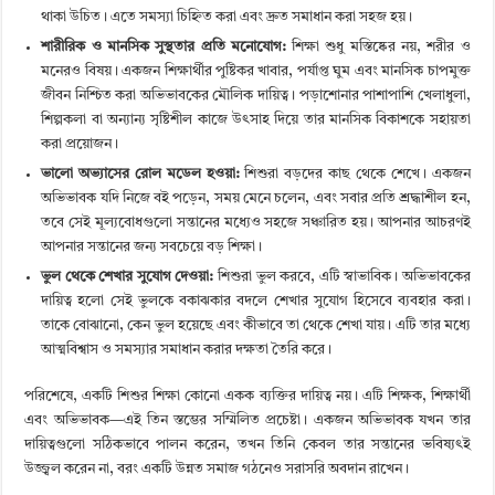
থাকা উচিত। এতে সমস্যা চিহ্নিত করা এবং দ্রুত সমাধান করা সহজ হয়।
শারীরিক ও মানসিক সুস্থতার প্রতি মনোযোগ:
শিক্ষা শুধু মস্তিষ্কের নয়, শরীর ও
মনেরও বিষয়। একজন শিক্ষার্থীর পুষ্টিকর খাবার, পর্যাপ্ত ঘুম এবং মানসিক চাপমুক্ত
জীবন নিশ্চিত করা অভিভাবকের মৌলিক দায়িত্ব। পড়াশোনার পাশাপাশি খেলাধুলা,
শিল্পকলা বা অন্যান্য সৃষ্টিশীল কাজে উৎসাহ দিয়ে তার মানসিক বিকাশকে সহায়তা
করা প্রয়োজন।
ভালো অভ্যাসের রোল মডেল হওয়া:
শিশুরা বড়দের কাছ থেকে শেখে। একজন
অভিভাবক যদি নিজে বই পড়েন, সময় মেনে চলেন, এবং সবার প্রতি শ্রদ্ধাশীল হন,
তবে সেই মূল্যবোধগুলো সন্তানের মধ্যেও সহজে সঞ্চারিত হয়। আপনার আচরণই
আপনার সন্তানের জন্য সবচেয়ে বড় শিক্ষা।
ভুল থেকে শেখার সুযোগ দেওয়া:
শিশুরা ভুল করবে, এটি স্বাভাবিক। অভিভাবকের
দায়িত্ব হলো সেই ভুলকে বকাঝকার বদলে শেখার সুযোগ হিসেবে ব্যবহার করা।
তাকে বোঝানো, কেন ভুল হয়েছে এবং কীভাবে তা থেকে শেখা যায়। এটি তার মধ্যে
আত্মবিশ্বাস ও সমস্যার সমাধান করার দক্ষতা তৈরি করে।
পরিশেষে,
একটি শিশুর শিক্ষা কোনো একক ব্যক্তির দায়িত্ব নয়। এটি শিক্ষক, শিক্ষার্থী
এবং অভিভাবক—এই তিন স্তম্ভের সম্মিলিত প্রচেষ্টা। একজন অভিভাবক যখন তার
দায়িত্বগুলো সঠিকভাবে পালন করেন, তখন তিনি কেবল তার সন্তানের ভবিষ্যৎই
উজ্জ্বল করেন না, বরং একটি উন্নত সমাজ গঠনেও সরাসরি অবদান রাখেন।