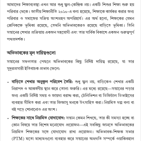
আমাদের শিক্ষাব্যবস্থা এখন আর শুধু স্কুল-কেন্দ্রিক নয়। একটি শিশুর শিক্ষা শুরু হয়
পরিবার থেকে। জাতীয় শিক্ষানীতি ২০১০-এ বলা হয়েছে, শিক্ষাকে কার্যকর করার জন্য
পরিবার ও সমাজের সক্রিয় অংশগ্রহণ অপরিহার্য। এর অর্থ হলো, শিক্ষকের যেমন
শ্রেণিকক্ষে ভূমিকা রয়েছে, তেমনি অভিভাবকেরও রয়েছে বাড়িতে ভূমিকা। তিনি
সন্তানের শেখার প্রক্রিয়ায় একজন সহযোগী এবং তার সার্বিক বিকাশে একজন গুরুত্বপূর্ণ
পথপ্রদর্শক।
অভিভাবকের মূল দায়িত্বগুলো
সন্তানের সফলতার পেছনে অভিভাবকের কিছু নির্দিষ্ট দায়িত্ব রয়েছে, যা তার
সুদূরপ্রসারী ইতিবাচক প্রভাব ফেলে:
বাড়িতে শেখার অনুকূল পরিবেশ তৈরি:
শুধু স্কুল নয়, বাড়িকেও শেখার একটি
নিরাপদ ও আকর্ষণীয় স্থান করে তোলা জরুরি। এর মধ্যে রয়েছে—সন্তানের পড়ার
জন্য একটি নির্দিষ্ট সময় ও জায়গা বরাদ্দ করা, টেলিভিশন বা ডিজিটাল ডিভাইসের
ব্যবহার সীমিত করা এবং তার জিজ্ঞাসু মনকে উৎসাহিত করা। নিয়মিত গল্প বলা বা
বই পড়ে শোনানোও এর অংশ।
শিক্ষকের সাথে নিয়মিত যোগাযোগ:
সন্তান কেমন শিখছে, তার কী সমস্যা হচ্ছে বা
কোন বিষয়ে তার বিশেষ মনোযোগ প্রয়োজন—এই সবকিছু জানতে অভিভাবকের
নিয়মিত শিক্ষকের সঙ্গে যোগাযোগ রাখা প্রয়োজন। অভিভাবক-শিক্ষক সভার
(PTM) মতো মাধ্যমগুলো ব্যবহার করে সন্তানের অগ্রগতি সম্পর্কে ওয়াকিবহাল