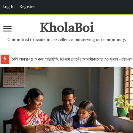
Log In
Register
KholaBoi
Committed to academic excellence and serving our community.
বৈরী আবহাওয়া ও বন্যা পরিস্থিতি: চট্টগ্রাম বোর্ডের আগামীকালের (১১ জুলাই) এইচএস