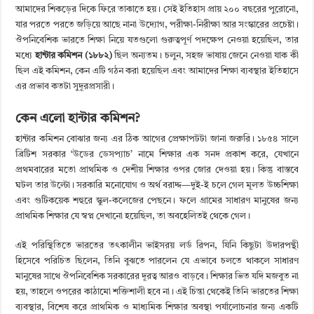
আমাদের শিকড়ের দিকে ফিরে তাকাতে হয়। সেই ইতিহাস প্রায় ২০০ বছরের পুরোনো,
যার পরতে পরতে জড়িয়ে আছে নানা উদ্যোগ, পরীক্ষা-নিরীক্ষা আর সংস্কারের প্রচেষ্টা।
ঔপনিবেশিক ভারতে শিক্ষা নিয়ে যতগুলো গুরুত্বপূর্ণ পদক্ষেপ নেওয়া হয়েছিল, তার
মধ্যে
হান্টার কমিশন (১৮৮২)
ছিল অন্যতম। চলুন, সহজ ভাষায় জেনে নেওয়া যাক কী
ছিল এই কমিশন, কেন এটি গঠন করা হয়েছিল এবং আমাদের শিক্ষা ব্যবস্থার ইতিহাসে
এর প্রভাব কতটা সুদূরপ্রসারী।
কেন এলো হান্টার কমিশন?
হান্টার কমিশন বোঝার জন্য এর ঠিক আগের প্রেক্ষাপটটা জানা জরুরি। ১৮৫৪ সালে
ব্রিটিশ সরকার ‘উডের ডেসপ্যাচ’ নামে শিক্ষার এক সনদ প্রকাশ করে, যেখানে
প্রথমবারের মতো প্রাথমিক ও দেশীয় শিক্ষার ওপর জোর দেওয়া হয়। কিন্তু বাস্তবে
ঘটল তার উল্টো। সরকারি মনোযোগ ও অর্থ বরাদ্দ—দুই-ই চলে গেল মূলত উচ্চশিক্ষা
এবং গুটিকয়েক শহুরে স্কুল-কলেজের পেছনে। ফলে গ্রামের সাধারণ মানুষের জন্য
প্রাথমিক শিক্ষার যে স্বপ্ন দেখানো হয়েছিল, তা অবহেলিতই থেকে গেল।
এই পরিস্থিতিতে ভারতের তৎকালীন ভাইসরয় লর্ড রিপন, যিনি কিছুটা উদারপন্থী
হিসেবে পরিচিত ছিলেন, তিনি বুঝতে পারলেন যে এভাবে চলতে থাকলে সাধারণ
মানুষের সাথে ঔপনিবেশিক সরকারের দূরত্ব আরও বাড়বে। শিক্ষার ভিত যদি মজবুত না
হয়, তাহলে ওপরের কাঠামো শক্তিশালী হবে না। এই চিন্তা থেকেই তিনি ভারতের শিক্ষা
ব্যবস্থার, বিশেষ করে প্রাথমিক ও মাধ্যমিক শিক্ষার অবস্থা পর্যালোচনার জন্য একটি