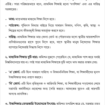
এটিই। তারা পরিষ্কারভাবে বলে, প্রাথমিক শিক্ষাই হলো ‘গণশিক্ষা’ এবং এর দায়িত্ব
সরকারের।
ভাষা:
মাতৃভাষার মাধ্যমে শিক্ষা দিতে হবে।
পাঠ্যক্রম:
পুঁথিগত বিদ্যার বাইরে গিয়ে সাধারণ বিজ্ঞান, গণিত, কৃষি, স্বাস্থ্য ও
শিল্পের মতো জীবনমুখী বিষয় অন্তর্ভুক্ত করতে হবে।
দায়িত্ব:
প্রাথমিক শিক্ষার ভার জেলা বোর্ড বা পৌরসভার মতো স্থানীয় স্বায়ত্তশাসিত
প্রতিষ্ঠানগুলোর হাতে তুলে দিতে হবে, যাতে স্থানীয় মানুষ নিজেদের শিক্ষার
ব্যাপারে নিজেরাই সিদ্ধান্ত নিতে পারে।
২. মাধ্যমিক শিক্ষায় দুটি ধারা:
কমিশন বুঝতে পেরেছিল যে, মাধ্যমিক পাশ করে সবাই
বিশ্ববিদ্যালয়ে যায় না। তাই তারা মাধ্যমিক শিক্ষাকে দুটি ভাগে ভাগ করার প্রস্তাব দেয়:
‘এ’ কোর্স:
এটি ছিল সাধারণ সাহিত্য ও বিজ্ঞানভিত্তিক শিক্ষা, যা শিক্ষার্থীদের মূলত
উচ্চশিক্ষার জন্য প্রস্তুত করবে।
‘বি’ কোর্স:
এটি ছিল বৃত্তিমূলক ও কারিগরি শিক্ষা, যা শিক্ষার্থীদের পড়াশোনা শেষে
সরাসরি কর্মজীবনে প্রবেশের জন্য তৈরি করবে। আজকের যুগেও এই ধারণাটি
অত্যন্ত প্রাসঙ্গিক।
৩. উচ্চশিক্ষায় বেসরকারি উদ্যোগকে উৎসাহ:
কমিশন সুপারিশ করে যে, সরকার নতুন