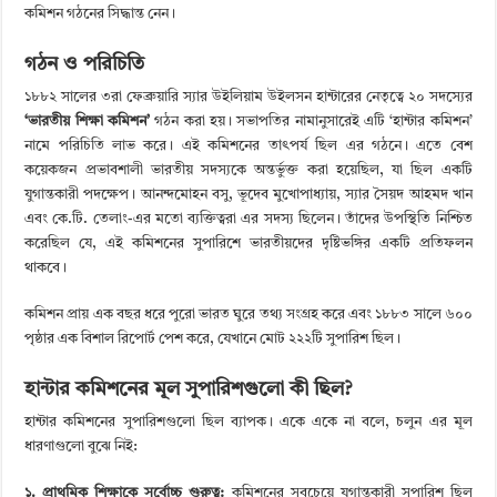
কমিশন গঠনের সিদ্ধান্ত নেন।
গঠন ও পরিচিতি
১৮৮২ সালের ৩রা ফেব্রুয়ারি স্যার উইলিয়াম উইলসন হান্টারের নেতৃত্বে ২০ সদস্যের
‘ভারতীয় শিক্ষা কমিশন’
গঠন করা হয়। সভাপতির নামানুসারেই এটি ‘হান্টার কমিশন’
নামে পরিচিতি লাভ করে। এই কমিশনের তাৎপর্য ছিল এর গঠনে। এতে বেশ
কয়েকজন প্রভাবশালী ভারতীয় সদস্যকে অন্তর্ভুক্ত করা হয়েছিল, যা ছিল একটি
যুগান্তকারী পদক্ষেপ। আনন্দমোহন বসু, ভূদেব মুখোপাধ্যায়, স্যার সৈয়দ আহমদ খান
এবং কে.টি. তেলাং-এর মতো ব্যক্তিত্বরা এর সদস্য ছিলেন। তাঁদের উপস্থিতি নিশ্চিত
করেছিল যে, এই কমিশনের সুপারিশে ভারতীয়দের দৃষ্টিভঙ্গির একটি প্রতিফলন
থাকবে।
কমিশন প্রায় এক বছর ধরে পুরো ভারত ঘুরে তথ্য সংগ্রহ করে এবং ১৮৮৩ সালে ৬০০
পৃষ্ঠার এক বিশাল রিপোর্ট পেশ করে, যেখানে মোট ২২২টি সুপারিশ ছিল।
হান্টার কমিশনের মূল সুপারিশগুলো কী ছিল?
হান্টার কমিশনের সুপারিশগুলো ছিল ব্যাপক। একে একে না বলে, চলুন এর মূল
ধারণাগুলো বুঝে নিই:
১. প্রাথমিক শিক্ষাকে সর্বোচ্চ গুরুত্ব:
কমিশনের সবচেয়ে যুগান্তকারী সুপারিশ ছিল