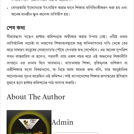
বেসরকারি উদ্যোগকে উৎসাহিত করার ফলে শিক্ষার বাণিজ্যিকীকরণ শুরু হয় এবং
অনেক মানহীন স্কুল-কলেজ প্রতিষ্ঠিত হয়।
শেষ কথা
সীমাবদ্ধতা সত্ত্বেও হান্টার কমিশনকে অস্বীকার করার উপায় নেই। এটিই প্রথম
প্রাতিষ্ঠানিক প্রচেষ্টা যা ভারতের শিক্ষাব্যবস্থাকে শুধু অভিজাতদের গণ্ডি থেকে বের
করে সাধারণ মানুষের দোরগোড়ায় পৌঁছে দেওয়ার স্বপ্ন দেখেছিল। এর অনেক সুপারিশ
তখন বাস্তবায়িত না হলেও, পরবর্তী প্রায় একশ বছর ধরে এই অঞ্চলের শিক্ষানীতি
প্রণয়নে এর প্রভাব ছিল অসামান্য। মাতৃভাষায় শিক্ষা, বৃত্তিমূলক প্রশিক্ষণ বা
নারীশিক্ষার মতো বিষয়গুলো, যা নিয়ে আজ আমরা কথা বলি, তার আনুষ্ঠানিক
আলোচনার সূচনা করেছিল এই কমিশন। তাই বাংলাদেশের শিক্ষার রূপান্তরের ইতিহাস
বুঝতে হলে হান্টার কমিশনের পাঠ অত্যন্ত জরুরি।
About The Author
Admin