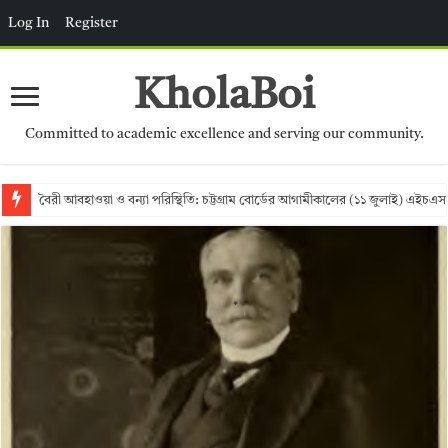
Log In
Register
KholaBoi
Committed to academic excellence and serving our community.
বৈরী আবহাওয়া ও বন্যা পরিস্থিতি: চট্টগ্রাম বোর্ডের আগামীকালের (১১ জুলাই) এইচএস