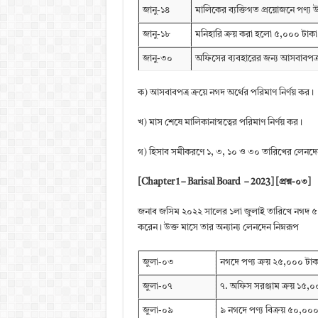
জানু-১৪
মালিকের ব্যক্তিগত প্রয়োজনে পণ্য
জানু-১৮
মনিহারি ক্রয় করা হলো ৫,০০০ টাকা
জানু-৩০
অফিসের ব্যবহারের জন্য আসবাবপত্
ক) আসবাবপত্র ক্রয়ে নগদ অর্থের পরিমাণ নির্ণয় কর।
খ) মাস শেষে মালিকানাস্বত্বের পরিমাণ নির্ণয় কর।
গ) হিসাব সমীকরণে ১, ৩, ১০ ও ৩০ তারিখের লেনদে
[Chapter 1 – Barisal Board – 2023] [প্রশ্ন-০৩]
জনাব জসিম ২০২২ সালের ১লা জুলাই তারিখে নগদ ৫০,
করেন। উক্ত মাসে তার অন্যান্য লেনদেন নিম্নরূপ
জুলা-০৩
নগদে পণ্য ক্রয় ২৫,০০০ টাক
জুলা-০৭
৭. অফিস সরঞ্জাম ক্রয় ১৫,
জুলা-০৯
৯ নগদে পণ্য বিক্রয় ৫০,০০০