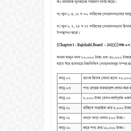
ক) প্রাথমিক মূলধনের পরিমাণ নির্ণয় করো।
খ) জুন ১, ৪, ১২ ও ৩০ তারিখের লেনদেনগুলোর আধুনিক
গ) জুন ২, ৭, ২৫ ও ২৭ তারিখের লেনদেনগুলো হিস
উপস্থাপন করো।
[Chapter 1 – Rajshahi Board – 2023] [প্রশ্ন-০৩
জনাব মামুন নগদ ৮০,০০০ টাকা এবং ৪০,০০০ টাকার যন্ত
মাসে তাঁর ব্যবসায়ে নিম্নলিখিত লেনদেনসমূহ সম্পন্ন হ
জানু-০২
ব্যাংক হিসাব খোলা হলো ৩০,০০০
জানু-০৫
পণ্য ক্রয়ের ফরমায়েশ প্রদান কর
জানু-০৮
৮,০০০ টাকা বেতন ধার্যপূর্বক এক
জানু-১০
বাকিতে সাপ্লাইজ ক্রয় ৫,০০০ টাক
জানু-১২
নগদে ভাড়া প্রদান ৮০০ টাকা।
জানু-২০
ধারে পণ্য ক্রয় ১০,০০০ টাকা।