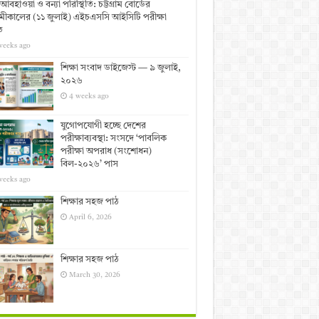
আবহাওয়া ও বন্যা পরিস্থিতি: চট্টগ্রাম বোর্ডের
ীকালের (১১ জুলাই) এইচএসসি আইসিটি পরীক্ষা
ত
weeks ago
শিক্ষা সংবাদ ডাইজেস্ট — ৯ জুলাই,
২০২৬
4 weeks ago
যুগোপযোগী হচ্ছে দেশের
পরীক্ষাব্যবস্থা: সংসদে ‘পাবলিক
পরীক্ষা অপরাধ (সংশোধন)
বিল-২০২৬’ পাস
weeks ago
শিক্ষার সহজ পাঠ
April 6, 2026
শিক্ষার সহজ পাঠ
March 30, 2026