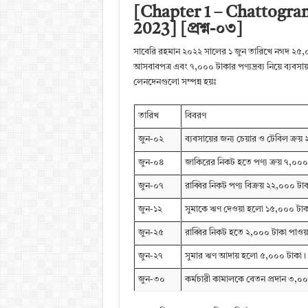
[Chapter 1 – Chattogr
2023] [প্রশ্ন-০৩]
সাবেরি রহমান ২০২২ সালের ১ জুন তারিখে নগদ ২৫,০
আসবাবপত্র এবং ৭,০০০ টাকার পণ্যদ্রব্য নিয়ে ব্যবসায়
লেনদেনগুলো সম্পন্ন হয়ঃ
তারিখ
বিবরণ
জুন-০২
ব্যবসায়ের জন্য চেয়ার ও টেবিল ক্রয
জুন-০৪
জাকিরের নিকট হতে পণ্য ক্রয় ৭,০০০
জুন-০৭
রাব্বির নিকট পণ্য বিক্রয় ২২,০০০ টা
জুন-১২
সুমাকে ঋণ দেওয়া হলো ১৫,০০০ টাক
জুন-২৫
রাব্বির নিকট হতে ২,০০০ টাকা পাওয
জুন-২৭
সুমার ঋণ আদায় হলো ৫,০০০ টাকা।
জুন-৩০
কর্মচারী কামালকে বেতন প্রদান ৩,০