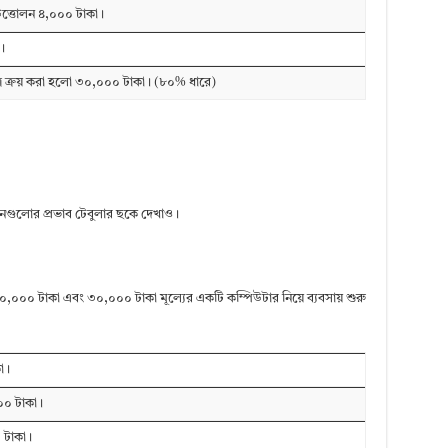
 উত্তোলন ৪,০০০ টাকা।
।
র ক্রয় করা হলো ৩০,০০০ টাকা। (৮০% ধারে)
নগুলোর প্রভাব টেবুলার ছকে দেখাও।
০০০ টাকা এবং ৩০,০০০ টাকা মূল্যের একটি কম্পিউটার নিয়ে ব্যবসায় শুরু
া।
০০০ টাকা।
 টাকা।