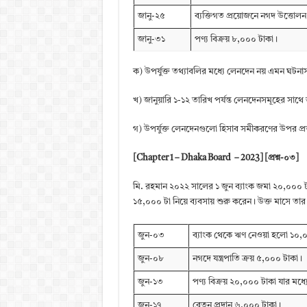
জানু-২৫
ব্যক্তিগত প্রয়োজনে নগদ উত্তোল
জানু-৩১
পণ্য বিক্রয় ৮,০০০ টাকা।
ক) উপর্যুক্ত তথ্যাবলির মধ্যে লেনদেন নয় এমন ঘটনাস
খ) জানুয়ারি ১-১২ তারিখ পর্যন্ত লেনদেনসমূহের সাথ
গ) উপর্যুক্ত লেনদেনগুলো হিসাব সমীকরণের উপর প্
[Chapter 1 – Dhaka Board – 2023] [প্রশ্ন-০৩]
মি. রহমান ২০২২ সালের ১ জুন ব্যাংক জমা ২০,০০০ ট
১৫,০০০ টা নিয়ে ব্যবসায় শুরু করেন। উক্ত মাসে তা
জুন-০৩
ব্যাংক থেকে ঋণ নেওয়া হলো ১০,
জুন-০৮
নগদে যন্ত্রপাতি ক্রয় ৫,০০০ টাকা।
জুন-১৩
পণ্য বিক্রয় ২০,০০০ টাকা যার মধ
জুন-১৭
বেতন প্রদান ৬,০০০ টাকা।