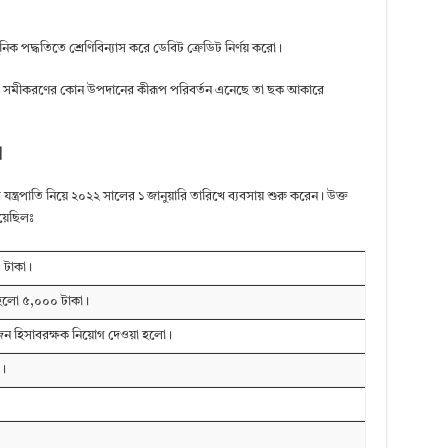
 পদ্ধতিতে শ্রেণিবিন্যাস করে ডেবিট ক্রেডিট নির্ণয় করো।
াব সমীকরণের কোন উপদানের কীরূপ পরিবর্তন এনেছে তা ছক আকারে
]
্রপাতি নিয়ে ২০২২ সালের ১ জানুয়ারি তারিখে ব্যবসায় শুরু করেন। উক্ত
য়েছিলঃ
 টাকা।
া হলো ৫,০০০ টাকা।
জন হিসাবরক্ষক নিয়োগ দেওয়া হলো।
া।