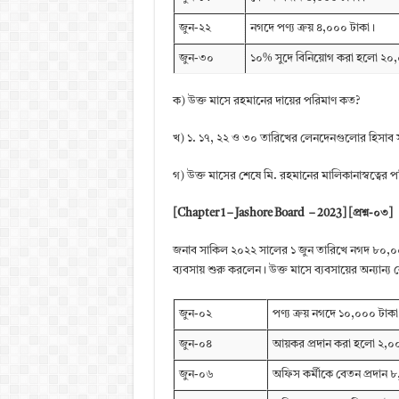
জুন-২২
নগদে পণ্য ক্রয় ৪,০০০ টাকা।
জুন-৩০
১০% সুদে বিনিয়োগ করা হলো ২০
ক) উক্ত মাসে রহমানের দায়ের পরিমাণ কত?
খ) ১. ১৭, ২২ ও ৩০ তারিখের লেনদেনগুলোর হিসাব 
গ) উক্ত মাসের শেষে মি. রহমানের মালিকানাস্বত্বের পর
[Chapter 1 – Jashore Board – 2023] [প্রশ্ন-০৩]
জনাব সাকিল ২০২২ সালের ১ জুন তারিখে নগদ ৮০,০০
ব্যবসায় শুরু করলেন। উক্ত মাসে ব্যবসায়ের অন্যান্
জুন-০২
পণ্য ক্রয় নগদে ১০,০০০ টাকা
জুন-০৪
আয়কর প্রদান করা হলো ২,০
জুন-০৬
অফিস কর্মীকে বেতন প্রদান 