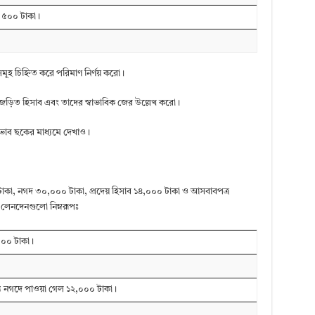
ন ৫০০ টাকা।
মূহ চিহ্নিত করে পরিমাণ নির্ণয় করো।
ে জড়িত হিসাব এবং তাদের স্বাভাবিক জের উল্লেখ করো।
রভাব ছকের মাধ্যমে দেখাও।
াকা, নগদ ৩০,০০০ টাকা, প্রদেয় হিসাব ১৪,০০০ টাকা ও আসবাবপত্র
র লেনদেনগুলো নিম্নরূপঃ
০০০ টাকা।
্যে নগদে পাওয়া গেল ১২,০০০ টাকা।