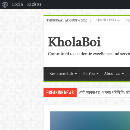
About
Log In
Register
WordPress
Quick Links
Leg
THURSDAY , AUGUST 6 2026
KholaBoi
Committed to academic excellence and serv
Resource Hub
For You
About Us
Breaking News
বৈরী আবহাওয়া ও বন্যা পরিস্থিতি: 