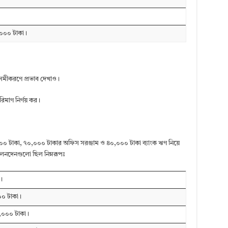
,০০০ টাকা।
সমীকরণে প্রভাব দেখাও।
িমাণ নির্ণয় কর।
০ টাকা, ৭০,০০০ টাকার অফিস সরঞ্জাম ও ৪০,০০০ টাকা ব্যাংক ঋণ নিয়ে
য লেনদেনগুলো ছিল নিম্নরূপঃ
।
০০ টাকা।
৮,০০০ টাকা।