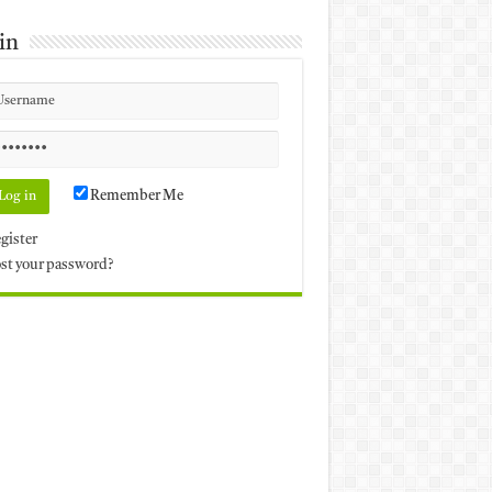
in
Remember Me
gister
st your password?