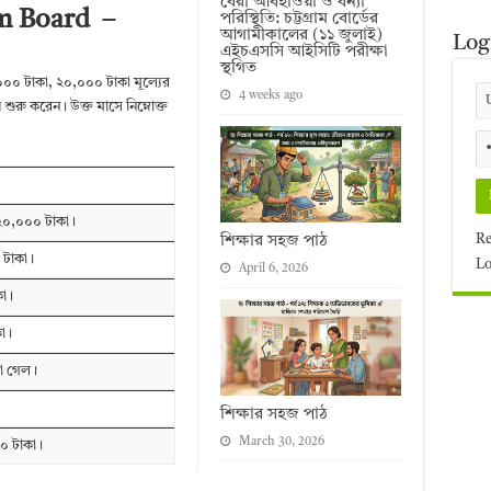
বৈরী আবহাওয়া ও বন্যা
am Board –
পরিস্থিতি: চট্টগ্রাম বোর্ডের
আগামীকালের (১১ জুলাই)
Log
এইচএসসি আইসিটি পরীক্ষা
স্থগিত
০০ টাকা, ২০,০০০ টাকা মূল্যের
4 weeks ago
 শুরু করেন। উক্ত মাসে নিম্নোক্ত
় ২০,০০০ টাকা।
Re
শিক্ষার সহজ পাঠ
 টাকা।
Lo
April 6, 2026
কা।
া।
়া গেল।
শিক্ষার সহজ পাঠ
March 30, 2026
০০ টাকা।