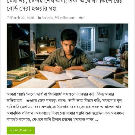
মেধা নয়, জেদই শেষ কথা: এক ‘অযোগ্য’ কিশোরের
বোর্ড সেরা হওয়ার গল্প
March 22, 2026
Articels
,
Miscellaneous
0
আমরা প্রায়ই ‘ভালো ছাত্র’ বা ‘জিনিয়াস’ শব্দগুলো ব্যবহার করি। কিন্তু আমার
অভিজ্ঞতায়—এগুলো স্রেফ মনগড়া ধারণা। আমি আজ বিশ্বাস করি, সাফল্যের মূল
চাবিকাঠি মেধা নয়, বরং অপমানের দাঁতভাঙা জবাব দেওয়ার প্রবল আকাঙ্ক্ষা আর
অমানুষিক পরিশ্রম। ​অন্ধকারের দিনগুলো ​আমার গল্পটা শুরু হয়েছিল এক স্বনামধন্য
ক্যাডেট কলেজে, যেখানে আমি ছিলাম ক্লাসের ‘সেকেন্ড লাস্ট’ …
Read More »