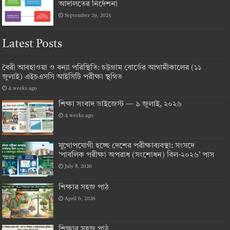
আদালতের নির্দেশনা
September 29, 2025
Latest Posts
বৈরী আবহাওয়া ও বন্যা পরিস্থিতি: চট্টগ্রাম বোর্ডের আগামীকালের (১১
জুলাই) এইচএসসি আইসিটি পরীক্ষা স্থগিত
4 weeks ago
শিক্ষা সংবাদ ডাইজেস্ট — ৯ জুলাই, ২০২৬
4 weeks ago
যুগোপযোগী হচ্ছে দেশের পরীক্ষাব্যবস্থা: সংসদে
‘পাবলিক পরীক্ষা অপরাধ (সংশোধন) বিল-২০২৬’ পাস
July 8, 2026
শিক্ষার সহজ পাঠ
April 6, 2026
শিক্ষার সহজ পাঠ