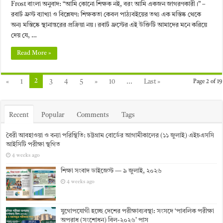
Frost বাংলা অনুবাদ: “আমি কোনো শিক্ষক নই, বরং আমি একজন জাগরণকারী।” –
রবার্ট ফ্রস্ট ব্যাখ্যা ও বিশ্লেষণ: শিক্ষকতা কেবল পাঠ্যবইয়ের তথ্য এক মস্তিষ্ক থেকে
অন্য মস্তিষ্কে স্থানান্তরের প্রক্রিয়া নয়। রবার্ট ফ্রস্টের এই উক্তিটি আমাদের মনে করিয়ে
দেয় যে, …
Read More »
2
«
1
3
4
5
»
10
...
Last »
Page 2 of 19
Recent
Popular
Comments
Tags
বৈরী আবহাওয়া ও বন্যা পরিস্থিতি: চট্টগ্রাম বোর্ডের আগামীকালের (১১ জুলাই) এইচএসসি
আইসিটি পরীক্ষা স্থগিত
4 weeks ago
শিক্ষা সংবাদ ডাইজেস্ট — ৯ জুলাই, ২০২৬
4 weeks ago
যুগোপযোগী হচ্ছে দেশের পরীক্ষাব্যবস্থা: সংসদে ‘পাবলিক পরীক্ষা
অপরাধ (সংশোধন) বিল-২০২৬’ পাস