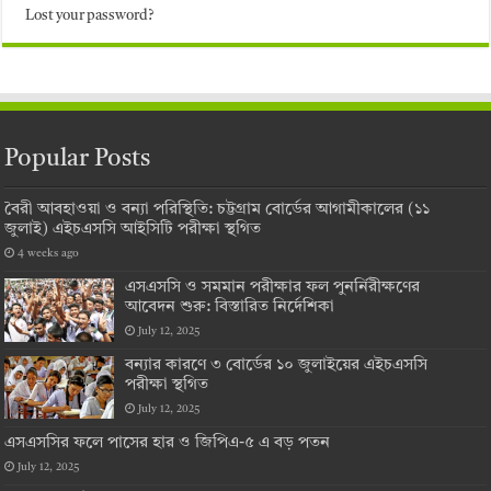
Lost your password?
Popular Posts
বৈরী আবহাওয়া ও বন্যা পরিস্থিতি: চট্টগ্রাম বোর্ডের আগামীকালের (১১
জুলাই) এইচএসসি আইসিটি পরীক্ষা স্থগিত
4 weeks ago
এসএসসি ও সমমান পরীক্ষার ফল পুনর্নিরীক্ষণের
আবেদন শুরু: বিস্তারিত নির্দেশিকা
July 12, 2025
বন্যার কারণে ৩ বোর্ডের ১০ জুলাইয়ের এইচএসসি
পরীক্ষা স্থগিত
July 12, 2025
এসএসসির ফলে পাসের হার ও জিপিএ-৫ এ বড় পতন
July 12, 2025