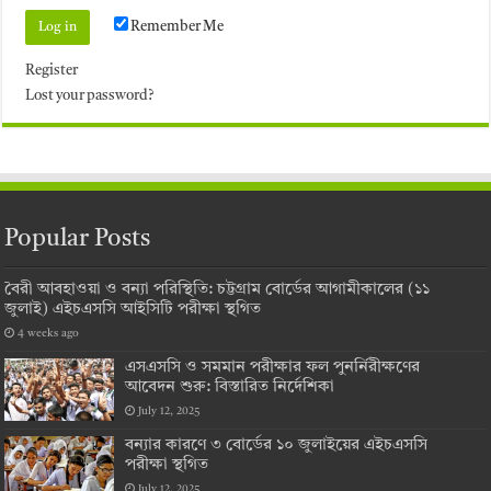
Remember Me
Register
Lost your password?
Popular Posts
বৈরী আবহাওয়া ও বন্যা পরিস্থিতি: চট্টগ্রাম বোর্ডের আগামীকালের (১১
জুলাই) এইচএসসি আইসিটি পরীক্ষা স্থগিত
4 weeks ago
এসএসসি ও সমমান পরীক্ষার ফল পুনর্নিরীক্ষণের
আবেদন শুরু: বিস্তারিত নির্দেশিকা
July 12, 2025
বন্যার কারণে ৩ বোর্ডের ১০ জুলাইয়ের এইচএসসি
পরীক্ষা স্থগিত
July 12, 2025