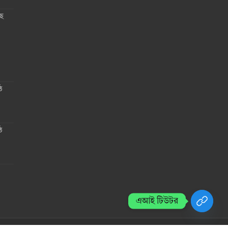
ছে
ঠ
ঠ
এআই টিউটর