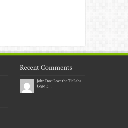
Recent Comments
John Doe: Love the TieLabs
Logo :)...