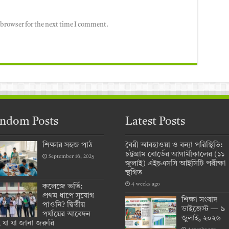
 browser for the next time I comment.
ndom Posts
Latest Posts
শিক্ষার সহজ পাঠ
বৈরী আবহাওয়া ও বন্যা পরিস্থিতি:
চট্টগ্রাম বোর্ডের আগামীকালের (১১
September 16, 2025
জুলাই) এইচএসসি আইসিটি পরীক্ষা
স্থগিত
4 weeks ago
কলেজে ভর্তি:
প্রথম ধাপে সুযোগ
শিক্ষা সংবাদ
পাওনি? দ্বিতীয়
ডাইজেস্ট — ৯
পর্যায়ের আবেদন
জুলাই, ২০২৬
, যা যা জানা জরুরি