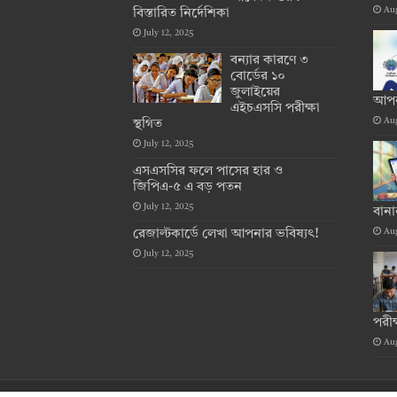
Aug
বিস্তারিত নির্দেশিকা
July 12, 2025
বন্যার কারণে ৩
বোর্ডের ১০
জুলাইয়ের
আপন
এইচএসসি পরীক্ষা
Aug
স্থগিত
July 12, 2025
এসএসসির ফলে পাসের হার ও
জিপিএ-৫ এ বড় পতন
July 12, 2025
বান
Aug
রেজাল্টকার্ডে লেখা আপনার ভবিষ্যৎ!
July 12, 2025
পরীক
Aug