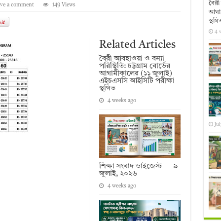
বৈরী 
ve a comment
149 Views
আগাম
স্থগি
4 
Related Articles
বৈরী আবহাওয়া ও বন্যা
পরিস্থিতি: চট্টগ্রাম বোর্ডের
আগামীকালের (১১ জুলাই)
এইচএসসি আইসিটি পরীক্ষা
স্থগিত
4 weeks ago
Jul
শিক্ষা সংবাদ ডাইজেস্ট — ৯
জুলাই, ২০২৬
4 weeks ago