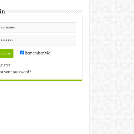
in
Remember Me
gister
st your password?