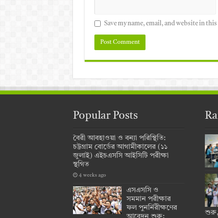
Save my name, email, and website in this
Popular Posts
Ra
বৈরী আবহাওয়া ও বন্যা পরিস্থিতি:
চট্টগ্রাম বোর্ডের আগামীকালের (১১
জুলাই) এইচএসসি আইসিটি পরীক্ষা
স্থগিত
4 weeks ago
এসএসসি ও
সমমান পরীক্ষার
ফল পুনর্নিরীক্ষণের
শুরু
আবেদন শুরু: