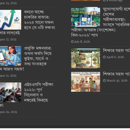
4 weeks ago
ust 23, 2025
যুগোপযোগী হচ্
বদলে যাচ্ছে
দেশের
চাকরির বাজার:
পরীক্ষাব্যবস্থা:
২০২৫ সালে সফল
সংসদে ‘পাবলিক
হতে যে ৩টি দক্ষতা
পরীক্ষা অপরাধ (সংশোধন)
ার লাগবেই
বিল-২০২৬’ পাস
ust 27, 2025
July 8, 2026
প্রযুক্তি মঙ্গলবার:
শিক্ষার সহজ পা
গুগল ফর্মস দিয়ে
April 6, 2026
কুইজ, সার্ভে ও
তথ্য সংগ্রহকে
ান আরও সহজ!
শিক্ষার সহজ পা
ust 12, 2025
March 30, 2026
এইচএসসি পরীক্ষা
২০২৬: পূর্ণ
সিলেবাস ও
নম্বরেই ফিরছে
্ষা
ust 29, 2025