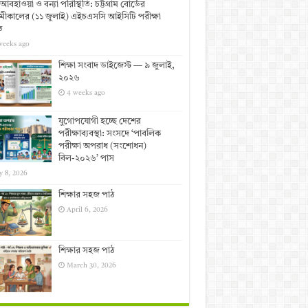
আবহাওয়া ও বন্যা পরিস্থিতি: চট্টগ্রাম বোর্ডের
ীকালের (১১ জুলাই) এইচএসসি আইসিটি পরীক্ষা
ত
weeks ago
শিক্ষা সংবাদ ডাইজেস্ট — ৯ জুলাই,
২০২৬
4 weeks ago
যুগোপযোগী হচ্ছে দেশের
পরীক্ষাব্যবস্থা: সংসদে ‘পাবলিক
পরীক্ষা অপরাধ (সংশোধন)
বিল-২০২৬’ পাস
y 8, 2026
শিক্ষার সহজ পাঠ
April 6, 2026
শিক্ষার সহজ পাঠ
March 30, 2026