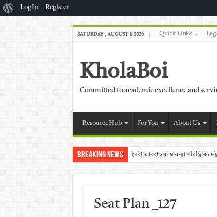
About
Log In
Register
WordPress
Quick Links
Leg
SATURDAY , AUGUST 8 2026
KholaBoi
Committed to academic excellence and serv
Resource Hub
For You
About Us
Breaking News
বৈরী আবহাওয়া ও বন্যা পরিস্থিতি: 
Seat Plan _127