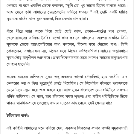
খেলতে না বলে একদিন ডেকে বললেন, “তুমি তো খুব ভালো হিসেব রাখতে পারো।
আজ থেকে তুমি আমাদের স্কোরবোর্ডের দায়িত্বে থাকবে।” এই ছোট একটি দায়িত্ব
সুমনকে মাঠের সাথে যুক্ত করলো, কিন্তু খেলার চাপ ছাড়া।
ধীরে ধীরে স্যার তাকে দিয়ে ছোট ছোট কাজ, যেমন—মাঠের দাগ দেওয়া,
খেলোয়াড়দের তালিকা তৈরির মতো কাজ করাতে লাগলেন। এরপর একদিন তিনি
সুমনকে ডেকে অ্যাথলেটিক্সের কথা বললেন, বিশেষ করে দৌড়ের কথা। তিনি
বোঝালেন, এখানে দল নয়, নিজের সঙ্গে নিজের প্রতিযোগিতা। স্যারের তত্ত্বাবধানে
সুমন দৌড় অনুশীলন শুরু করে। প্রথমদিকে বারবার হেরে গেলেও স্যারের অনুপ্রেরণায়
সে হাল ছাড়েনি।
কয়েক বছরের প্রশিক্ষণে সুমন শুধু একজন ভালো দৌড়বিদই হয়ে ওঠেনি, তার
ভেতরের ভয় ও দ্বিধা পুরোপুরি কেটে গিয়েছিল। সে শিখেছিল কীভাবে পরাজয়কে
মেনে নিয়ে নতুন করে শুরু করতে হয়। আজ সুমন বাংলাদেশ সেনাবাহিনীতে একজন
গর্বিত অফিসার। সে বলে, তার জীবনের সমস্ত শৃঙ্খলা এবং কঠিন পরিস্থিতিতে টিকে
থাকার মানসিকতা সে পেয়েছে কামাল স্যারের কাছ থেকে, সেই খেলার মাঠে।
ইতিবাচক বার্তা:
এই কাহিনি আমাদের মনে করিয়ে দেয়, একজন শিক্ষকের প্রভাব কতটা সুদূরপ্রসারী