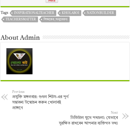
Tags
INSPIRATIONALTEACHER
KHOLABOI
NATIONBUILDER
TEACHERSMATTER
শিক্ষকের_অনুপ্রেরণা
About Admin
Previous
প্রযুক্তি মঙ্গলবার: গুগল শিটস-এর পূর্ণ
সম্ভাবনা উন্মোচন করুন খোলাবই
প্রাঙ্গণে
Next
ডিজিটাল যুগে পথচলা: যেভাবে
সুরক্ষিত রাখবেন আপনার ব্যক্তিগত তথ্য