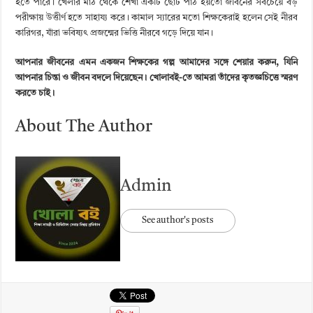
হতে পারে। খেলার মাঠ থেকে শেখা একটি ছোট পাঠ হয়তো জীবনের সবচেয়ে বড়
পরীক্ষায় উত্তীর্ণ হতে সাহায্য করে। কামাল স্যারের মতো শিক্ষকেরাই হলেন সেই নীরব
কারিগর, যাঁরা ভবিষ্যৎ প্রজন্মের ভিত্তি নীরবে গড়ে দিয়ে যান।
আপনার জীবনের এমন একজন শিক্ষকের গল্প আমাদের সঙ্গে শেয়ার করুন, যিনি
আপনার চিন্তা ও জীবন বদলে দিয়েছেন। খোলাবই-তে আমরা তাঁদের কৃতজ্ঞচিত্তে স্মরণ
করতে চাই।
About The Author
Admin
See author's posts