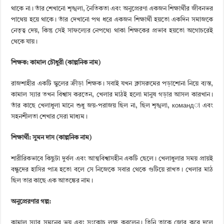
থাকে না। তাঁর শেখানো শৃঙ্খলা, নৈতিকতা এবং অনুপ্রেরণা একজন শিক্ষার্থীর জীবনভর
পাথেয় হয়ে থাকে। তাঁর দেখানো পথ ধরে একজন শিক্ষার্থী হয়তো একদিন সমাজকে
নেতৃত্ব দেয়, কিন্তু সেই সাফল্যের নেপথ্যে থাকা শিক্ষকের প্রভাব হয়তো অগোচরেই
থেকে যায়।
শিক্ষক: কামাল চৌধুরী (কাল্পনিক নাম)
রাজশাহীর একটি স্কুলের ক্রীড়া শিক্ষক। সবাই যখন ক্লাসরুমের পড়াশোনা নিয়ে ব্যস্ত,
কামাল স্যার তখন বিশ্বাস করতেন, খেলার মাঠই হলো মানুষ গড়ার আসল কারখান।
তাঁর কাছে খেলাধুলা মানে শুধু জয়-পরাজয় ছিল না, ছিল শৃঙ্খলা, командা এবং
সহনশীলতা শেখার সেরা মাধ্যম।
শিক্ষার্থী: সুমন দাস (কাল্পনিক নাম)
শারীরিকভাবে কিছুটা দুর্বল এবং আত্মবিশ্বাসহীন একটি ছেলে। খেলাধুলার সময় প্রায়ই
বন্ধুদের হাসির পাত্র হতো বলে সে নিজেকে সবার থেকে গুটিয়ে রাখত। খেলার মাঠ
ছিল তার কাছে এক আতঙ্কের নাম।
অনুপ্রেরণার গল্প:
কামাল স্যার সুমনের ভয় এবং সংকোচ লক্ষ করলেন। তিনি তাকে জোর করে দলে