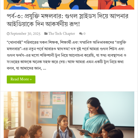
পর্ব-৩: প্রযুক্তি মঙ্গলবার: গুগল স্লাইডস দিয়ে আপনার
আইডিয়াকে দিন আকর্ষণীয় রূপ!
September 30, 2025
The Tech Chapter
0
“খোলাবই” পরিবারের সকল শিক্ষক, শিক্ষার্থী এবং সম্মানিত অভিভাবকদের “প্রযুক্তি
মঙ্গলবার”-এর নতুন পর্বে আবারও স্বাগতম! গত দুই পর্বে আমরা গুগল শিটস এবং
গুগল ফর্মস-এর মতো শক্তিশালী টুল নিয়ে আলোচনা করেছি, যা তথ্য ব্যবস্থাপনা ও
সংগ্রহের কাজকে অনেক সহজ করে দেয়। আজ আমরা এমন একটি টুল নিয়ে কথা
বলব, যা আমাদের জ্ঞান, …
Read More »