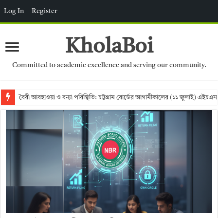
Log In
Register
KholaBoi
Committed to academic excellence and serving our community.
বৈরী আবহাওয়া ও বন্যা পরিস্থিতি: চট্টগ্রাম বোর্ডের আগামীকালের (১১ জুলাই) এইচএস